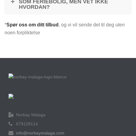
SOM FERIEBOLIG, MEN VET IKKE
HVORDAN?
*
Spør oss om ditt tilbud
, og vi vil sende det til deg uten
noen forpliktelse
Norbay Málaga
679128114
info@norbaymalaga.com